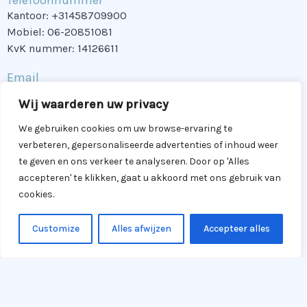
Kantoor: +31458709900
Mobiel: 06-20851081
KvK nummer: 14126611
Email
info@parkstad-logopedie.nl
Wij waarderen uw privacy
Navigatie
We gebruiken cookies om uw browse-ervaring te
Home
verbeteren, gepersonaliseerde advertenties of inhoud weer
Wat is logopedie
te geven en ons verkeer te analyseren. Door op 'Alles
Wat doet een logopedist
accepteren' te klikken, gaat u akkoord met ons gebruik van
Over ons
cookies.
Contact
Customize
Alles afwijzen
Accepteer alles